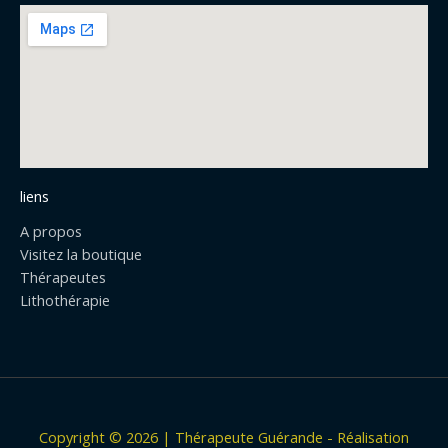
e
b
o
o
k
liens
A propos
Visitez la boutique
Thérapeutes
Lithothérapie
Copyright © 2026 | Thérapeute Guérande - Réalisation