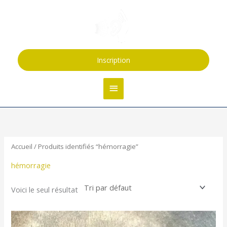
Aller
Menu
au
contenu
principal
Inscription
Accueil
/ Produits identifiés “hémorragie”
hémorragie
Voici le seul résultat