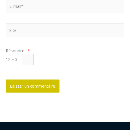
E-
mail*
Site
Résoudre :
*
12 − 3 =