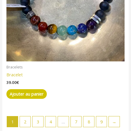
Bracelets
Bracelet
39.00
€
Ajouter au panier
1
2
3
4
…
7
8
9
→