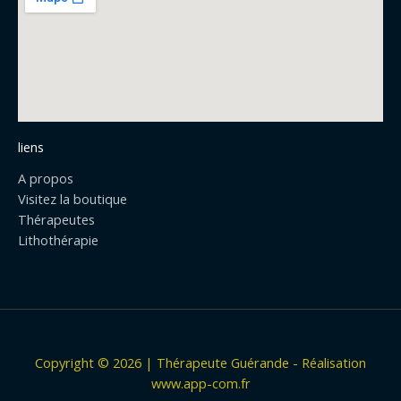
o
o
k
liens
A propos
Visitez la boutique
Thérapeutes
Lithothérapie
Copyright © 2026 | Thérapeute Guérande - Réalisation
www.app-com.fr