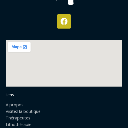
F
a
c
e
b
o
o
k
liens
A propos
Visitez la boutique
Thérapeutes
Lithothérapie