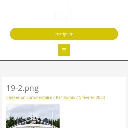
Aller
Menu
au
contenu
principal
Inscription
19-2.png
Laisser un commentaire
/ Par
admin
/
5 février 2020