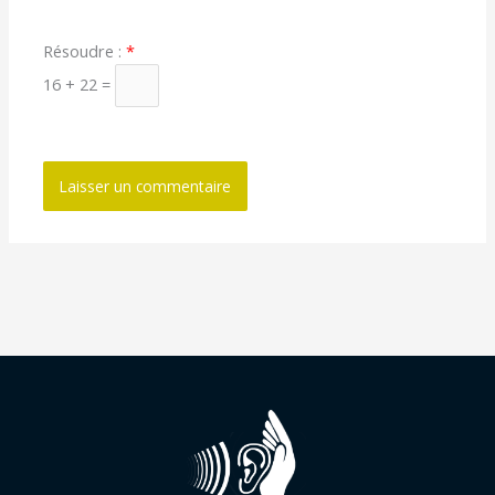
Résoudre :
*
16 + 22 =