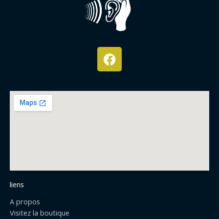
F
a
c
e
b
o
o
k
liens
A propos
Visitez la boutique