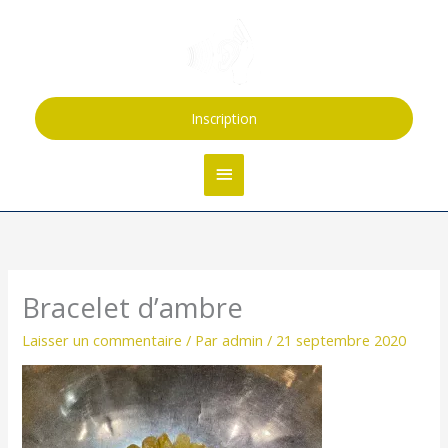
Aller
Menu
au
contenu
principal
Inscription
Bracelet d’ambre
Laisser un commentaire
/ Par
admin
/
21 septembre 2020