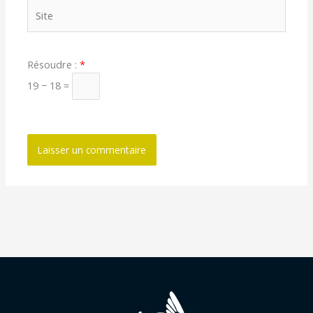
Site
Résoudre :
*
19 − 18 =