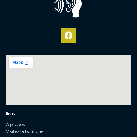
F
a
c
e
b
o
o
k
liens
A propos
Visitez la boutique