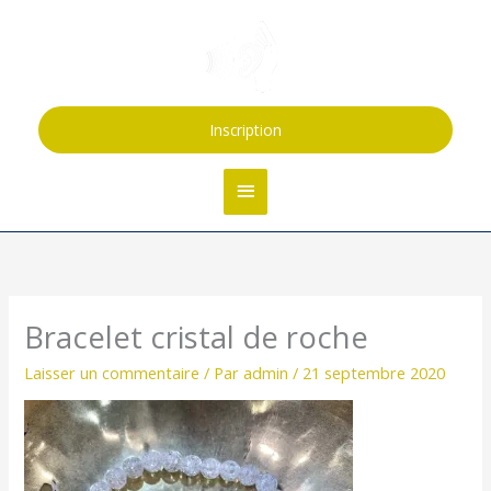
Aller
Menu
au
contenu
principal
Inscription
Bracelet cristal de roche
Laisser un commentaire
/ Par
admin
/
21 septembre 2020