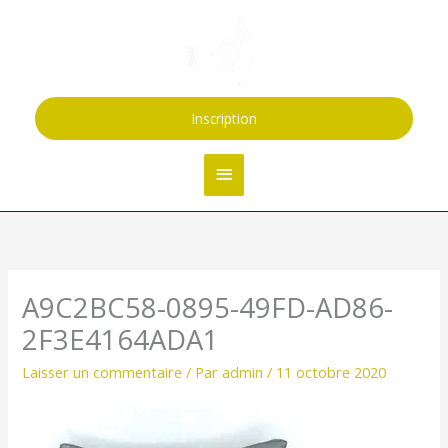
Aller
Menu
au
contenu
principal
Inscription
A9C2BC58-0895-49FD-AD86-
2F3E4164ADA1
Laisser un commentaire
/ Par
admin
/
11 octobre 2020