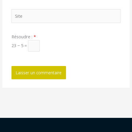
Site
Résoudre :
*
23 − 5 =