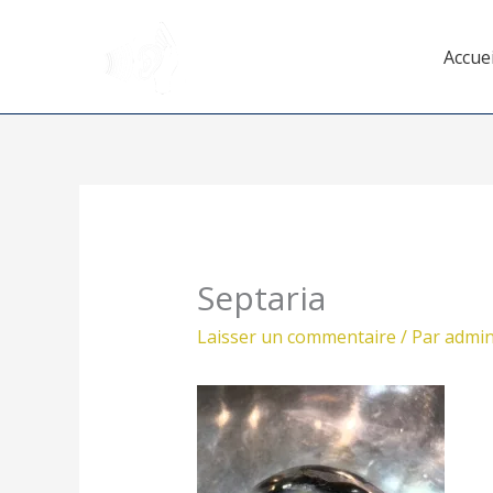
Aller
au
Accuei
contenu
Septaria
Laisser un commentaire
/ Par
admi