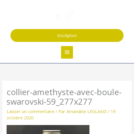
Aller
Menu
au
contenu
principal
Inscription
collier-amethyste-avec-boule-
swarovski-59_277x277
Laisser un commentaire
/ Par
Amandine LEGLAND
/
19
octobre 2020