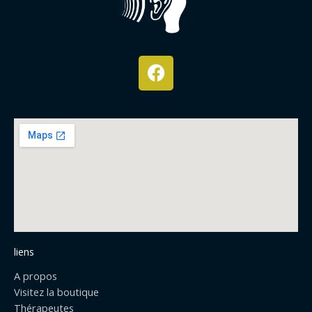
F
a
c
e
b
o
o
k
liens
A propos
Visitez la boutique
Thérapeutes