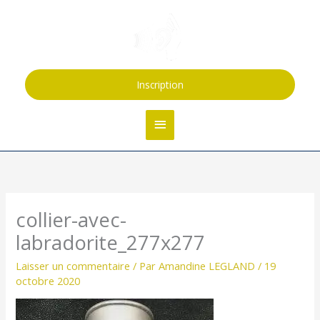
Aller
Menu
au
contenu
principal
Inscription
collier-avec-
labradorite_277x277
Laisser un commentaire
/ Par
Amandine LEGLAND
/
19
octobre 2020