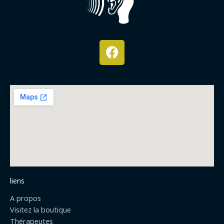
F
a
c
e
b
o
o
k
liens
A propos
Visitez la boutique
Thérapeutes