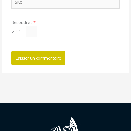
Résoudre :
*
5 + 1 =