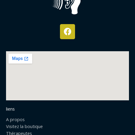
F
a
c
e
b
o
o
k
liens
A propos
Visitez la boutique
Thérapeutes