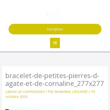
Aller
Menu
au
contenu
principal
Inscription
bracelet-de-petites-pierres-d-
agate-et-de-cornaline_277x277
Laisser un commentaire
/ Par
Amandine LEGLAND
/
19
octobre 2020