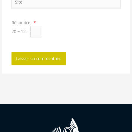
Résoudre :
*
20 − 12 =