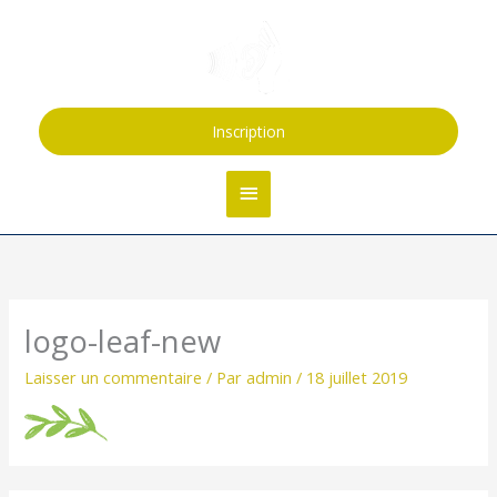
Aller
Menu
au
contenu
principal
Inscription
logo-leaf-new
Laisser un commentaire
/ Par
admin
/
18 juillet 2019