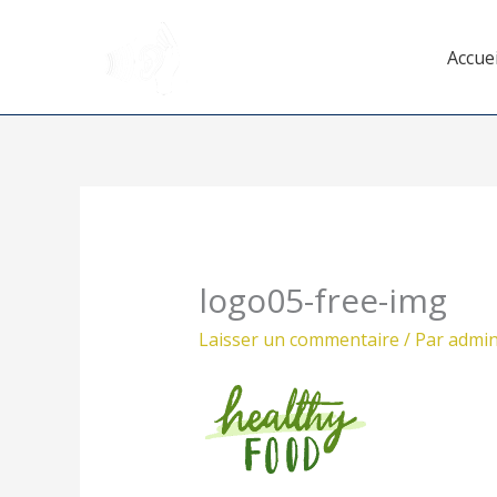
Aller
au
Accuei
contenu
logo05-free-img
Laisser un commentaire
/ Par
admi