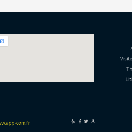
Visit
Th
Li
ww.app-com.fr