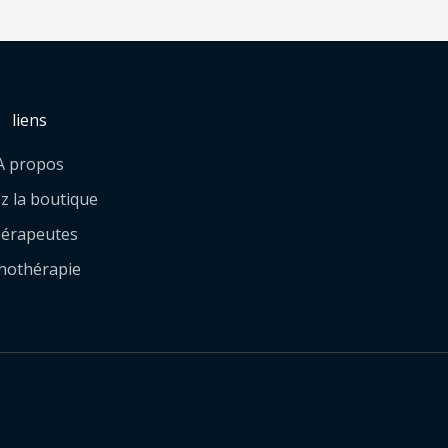
liens
A propos
ez la boutique
érapeutes
thothérapie