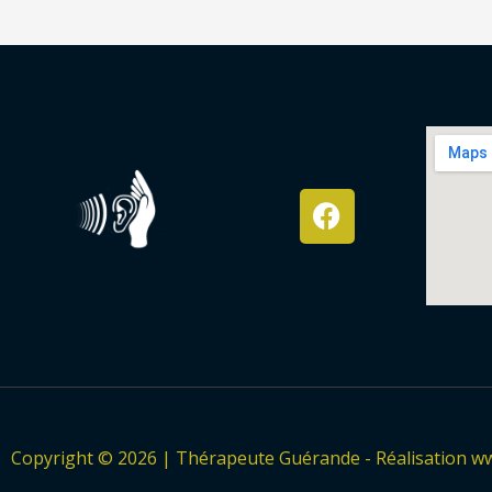
F
a
c
e
b
o
o
k
Copyright © 2026 | Thérapeute Guérande - Réalisation w