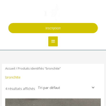
Aller
Menu
au
contenu
principal
Inscription
Accueil
/ Produits identifiés “bronchite”
bronchite
4 résultats affichés