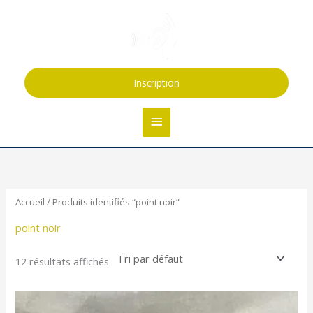
Aller
Menu
au
contenu
principal
Inscription
Accueil
/ Produits identifiés “point noir”
point noir
12 résultats affichés