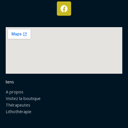
F
a
c
e
b
o
o
k
liens
A propos
Visitez la boutique
Thérapeutes
Lithothérapie