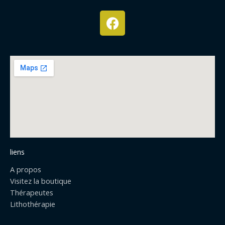
F
a
c
e
b
o
o
k
liens
A propos
Visitez la boutique
Thérapeutes
Lithothérapie