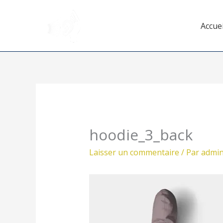
Aller
au
Accuei
contenu
hoodie_3_back
Laisser un commentaire
/ Par
admi