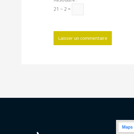
21 − 2 =