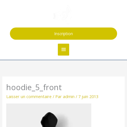
Aller
Menu
au
contenu
principal
Inscription
hoodie_5_front
Laisser un commentaire
/ Par
admin
/
7 juin 2013