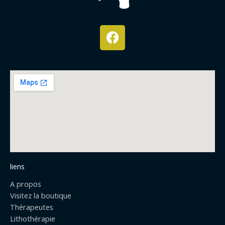
F
a
c
e
b
o
o
k
liens
A propos
Visitez la boutique
Thérapeutes
Lithothérapie