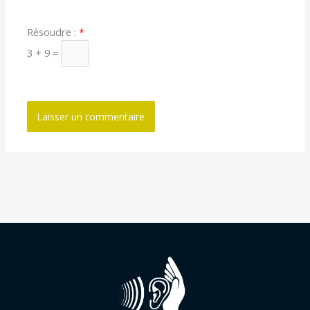
Résoudre :
*
3 + 9 =