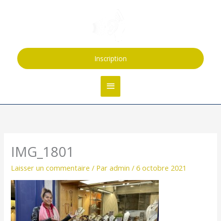
Aller
Menu
au
contenu
principal
Inscription
IMG_1801
Laisser un commentaire
/ Par
admin
/
6 octobre 2021