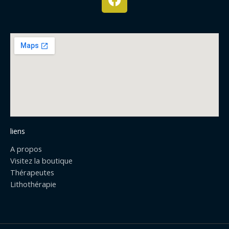
a
c
e
b
o
o
k
liens
A propos
Visitez la boutique
Thérapeutes
Lithothérapie