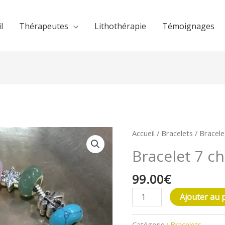
l
Thérapeutes
Lithothérapie
Témoignages
quantité
Accueil
/
Bracelets
/ Bracele
de
Bracelet 7 c
Bracelet
7
99.00
€
chakras
Ajouter au 
Catégorie :
Bracelets