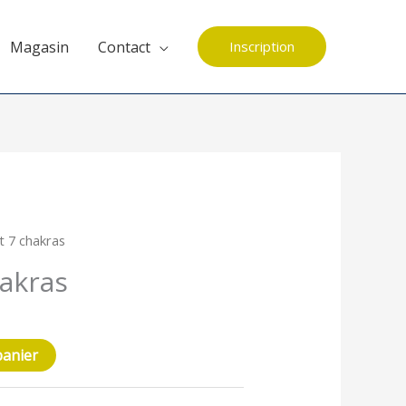
Magasin
Contact
Inscription
t 7 chakras
hakras
panier