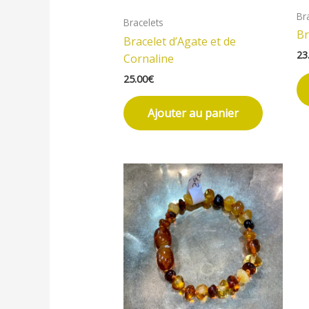
Br
Bracelets
Br
Bracelet d’Agate et de
23
Cornaline
25.00
€
Ajouter au panier