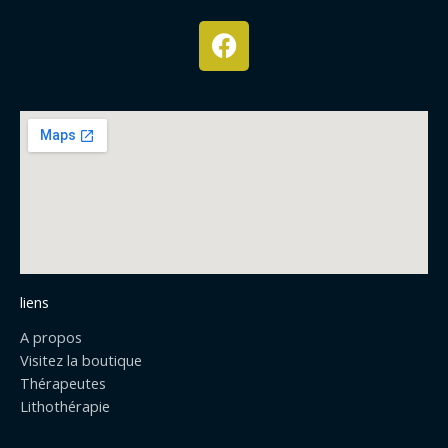
F
a
c
e
b
o
o
k
liens
A propos
Visitez la boutique
Thérapeutes
Lithothérapie