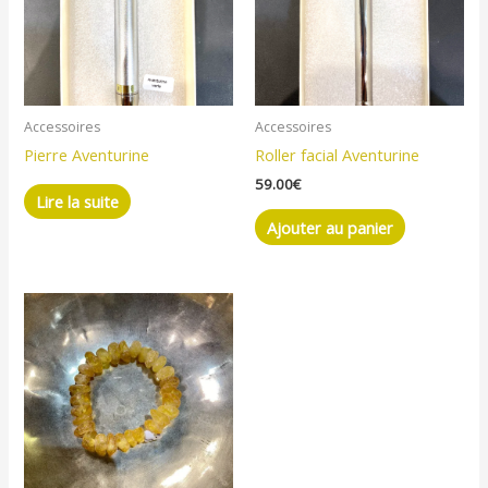
Accessoires
Accessoires
Pierre Aventurine
Roller facial Aventurine
59.00
€
Lire la suite
Ajouter au panier