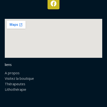
F
a
c
e
b
o
o
k
liens
A propos
Visitez la boutique
Thérapeutes
Lithothérapie