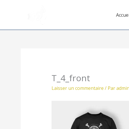
Aller
au
Accuei
contenu
T_4_front
Laisser un commentaire
/ Par
admi