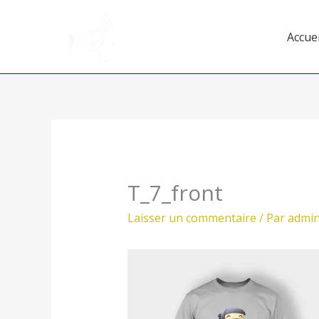
Aller
au
Accuei
contenu
T_7_front
Laisser un commentaire
/ Par
admi