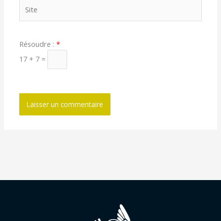
Site
Résoudre :
*
17 + 7 =