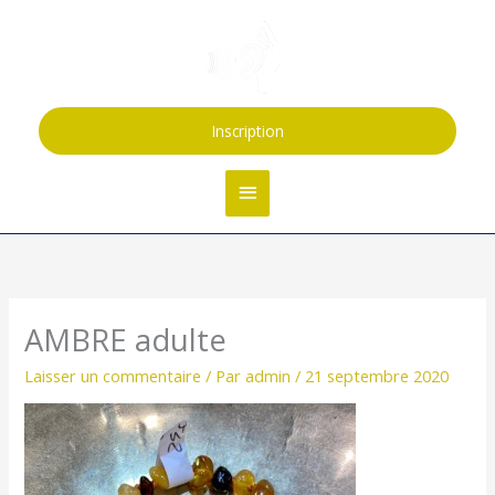
Aller
Menu
au
contenu
principal
Inscription
AMBRE adulte
Laisser un commentaire
/ Par
admin
/
21 septembre 2020