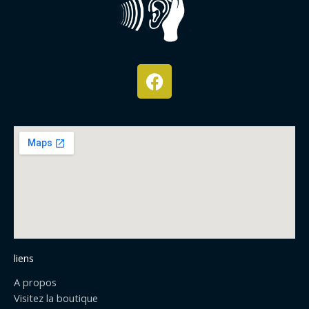
F
a
c
e
b
o
o
k
liens
A propos
Visitez la boutique